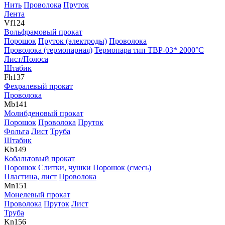
Нить
Проволока
Пруток
Лента
Vf
124
Вольфрамовый прокат
Порошок
Пруток (электроды)
Проволока
Проволока (термопарная)
Термопара тип ТВР-03* 2000°С
Лист/Полоса
Штабик
Fh
137
Фехралевый прокат
Проволока
Mb
141
Молибденовый прокат
Порошок
Проволока
Пруток
Фольга
Лист
Труба
Штабик
Kb
149
Кобальтовый прокат
Порошок
Слитки, чушки
Порошок (смесь)
Пластина, лист
Проволока
Mn
151
Монелевый прокат
Проволока
Пруток
Лист
Труба
Kn
156