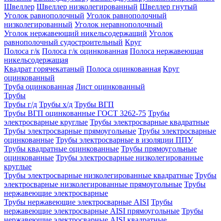
Швеллер
Швеллер низколегированный
Швеллер гнутый
Уголок равнополочный
Уголок равнополочный
низколегированный
Уголок неравнополочный
Уголок нержавеющий никельсодержащий
Уголок
равнополочный судостроительный
Круг
Полоса г/к
Полоса г/к оцинкованная
Полоса нержавеющая
никельсодержащая
Квадрат горячекатаный
Полоса оцинкованная
Круг
оцинкованный
Труба оцинкованная
Лист оцинкованный
Трубы
Трубы г/д
Трубы х/д
Трубы ВГП
Трубы ВГП оцинкованные ГОСТ 3262-75
Трубы
электросварные круглые
Трубы электросварные квадратные
Трубы электросварные прямоугольные
Трубы электросварные
оцинкованные
Трубы электросварные в изоляции ППУ
Трубы квадратные оцинкованные
Трубы прямоугольные
оцинкованные
Трубы электросварные низколегированные
круглые
Трубы электросварные низколегированные квадратные
Трубы
электросварные низколегированные прямоугольные
Трубы
нержавеющие электросварные
Трубы нержавеющие электросварные AISI
Трубы
нержавеющие электросварные AISI прямоугольные
Трубы
нержавеющие электросварные AISI квадратные