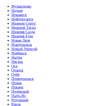
Муравленко
Надым
Невьянск
Нефтеюганск
Нижние Серги
Нижний Тагил
Нижняя Салда
Нижняя Тура
Новая Ляля
Новоуральск
Новый Уренгой
Ноябрьск
Нытва
Нягань
Оса
Оханск
Очёр
Первоуральск
Пермь
Покачи
Полевской
Пыть-Ях
Радужный
Ревда