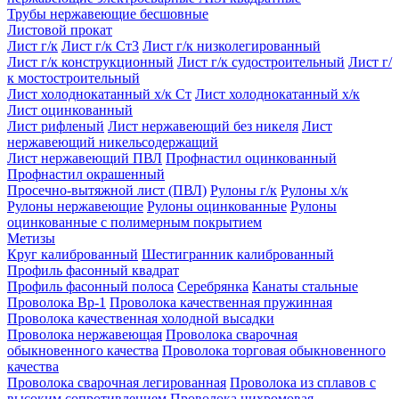
Трубы нержавеющие бесшовные
Листовой прокат
Лист г/к
Лист г/к Ст3
Лист г/к низколегированный
Лист г/к конструкционный
Лист г/к судостроительный
Лист г/
к мостостроительный
Лист холоднокатанный х/к Ст
Лист холоднокатанный х/к
Лист оцинкованный
Лист рифленый
Лист нержавеющий без никеля
Лист
нержавеющий никельсодержащий
Лист нержавеющий ПВЛ
Профнастил оцинкованный
Профнастил окрашенный
Просечно-вытяжной лист (ПВЛ)
Рулоны г/к
Рулоны х/к
Рулоны нержавеющие
Рулоны оцинкованные
Рулоны
оцинкованные с полимерным покрытием
Метизы
Круг калиброванный
Шестигранник калиброванный
Профиль фасонный квадрат
Профиль фасонный полоса
Серебрянка
Канаты стальные
Проволока Вр-1
Проволока качественная пружинная
Проволока качественная холодной высадки
Проволока нержавеющая
Проволока сварочная
обыкновенного качества
Проволока торговая обыкновенного
качества
Проволока сварочная легированная
Проволока из сплавов с
высоким сопротивлением
Проволока нихромовая