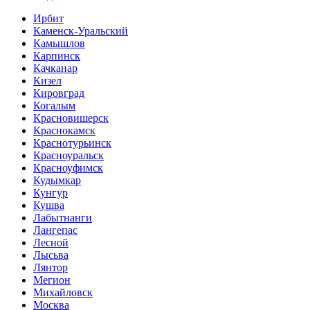
Ирбит
Каменск-Уральский
Камышлов
Карпинск
Качканар
Кизел
Кировград
Когалым
Красновишерск
Краснокамск
Краснотурьинск
Красноуральск
Красноуфимск
Кудымкар
Кунгур
Кушва
Лабытнанги
Лангепас
Лесной
Лысьва
Лянтор
Мегион
Михайловск
Москва