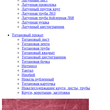
Латунный лист
Латунная проволока
Латунный пруток круг
Латунная труба Л63
Латунная труба бойлерная Л68
Латунная чушка
Латунный шестигранник
Титановый прокат
Титановый лист
Титановая лента
Титановая труба
Титановый квадрат
Титановый шестигранник
Титановая бочка
Нитинол
Тантал
Ниобий
Никель рубленный
Титановая карточка
Никелесодержащие круги, листы, трубы
Круги, коротыши, заготовки