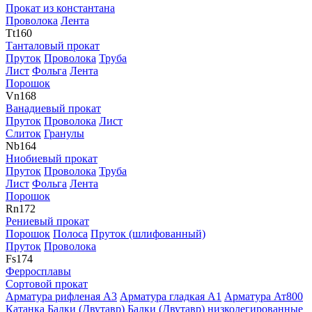
Прокат из константана
Проволока
Лента
Tt
160
Танталовый прокат
Пруток
Проволока
Труба
Лист
Фольга
Лента
Порошок
Vn
168
Ванадиевый прокат
Пруток
Проволока
Лист
Слиток
Гранулы
Nb
164
Ниобиевый прокат
Пруток
Проволока
Труба
Лист
Фольга
Лента
Порошок
Rn
172
Рениевый прокат
Порошок
Полоса
Пруток (шлифованный)
Пруток
Проволока
Fs
174
Ферросплавы
Сортовой прокат
Арматура рифленая А3
Арматура гладкая А1
Арматура Ат800
Катанка
Балки (Двутавр)
Балки (Двутавр) низколегированные