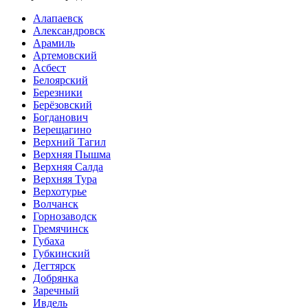
Алапаевск
Александровск
Арамиль
Артемовский
Асбест
Белоярский
Березники
Берёзовский
Богданович
Верещагино
Верхний Тагил
Верхняя Пышма
Верхняя Салда
Верхняя Тура
Верхотурье
Волчанск
Горнозаводск
Гремячинск
Губаха
Губкинский
Дегтярск
Добрянка
Заречный
Ивдель