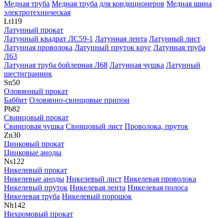
Медная труба
Медная труба для кондиционеров
Медная шина
электротехническая
Lt
119
Латунный прокат
Латунный квадрат ЛС59-1
Латунная лента
Латунный лист
Латунная проволока
Латунный пруток круг
Латунная труба
Л63
Латунная труба бойлерная Л68
Латунная чушка
Латунный
шестигранник
Sn
50
Оловянный прокат
Баббит
Оловяннo-свинцовые припои
Pb
82
Свинцовый прокат
Свинцовая чушка
Свинцовый лист
Проволока, пруток
Zn
30
Цинковый прокат
Цинковые аноды
Ns
122
Никелевый прокат
Никелевые аноды
Никелевый лист
Никелевая проволока
Никелевый пруток
Никелевая лента
Никелевая полоса
Никелевая труба
Никелевый порошок
Nh
142
Нихромовый прокат