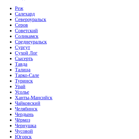
Реж
Салехард
Североуральск
Серов
Советский
Соликамск
Среднеуральск
Сургут
Сухой Лог
Сысерть
Тавда
Талица
Тарко-Сале
Туринск
Урай
Усолье
Ханты-Мансийск
Чайковский
Челябинск
Чердынь
Чёрмоз
Чернушка
Чусовой
Югорск