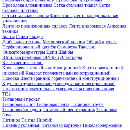
Проволока алюминиевая
Сетка стальная тканая
Сетка
стальная плетеная
Сетка стальная сварная
Фиксаторы
Лента холоднокатаная
упаковочная
Лента из прецизионных сплавов
Лента нихромовая
Анкерная
техника
Болты
Гайки
Гвозди
Дюбельная техника
Метрический крепеж
Общий крепеж
Перфорированный крепёж
Саморезы
Такелаж
Фиксаторы арматуры
Цепи
Шайбы
Шпилька резьбовая DIN 975
Электроды
Качественные стали
Круг горячекатаный конструкционный
Круг горячекатаный
никелевый
Квадрат горячекатаный конструкционный
Поковка
Шестигранник горячекатаный конструкционный
Круг инструментальный углеродистый и легированный
Полоса инструментальная углеродистая и легированная
Ti
22
Титановый прокат
Титановый лист
Титановая лента
Титановая труба
Титановый квадрат
Титановый шестигранник
Титановая
бочка
Нитинол
Тантал
Ниобий
Никель рубленный
Титановая карточка
Никелесодержащие